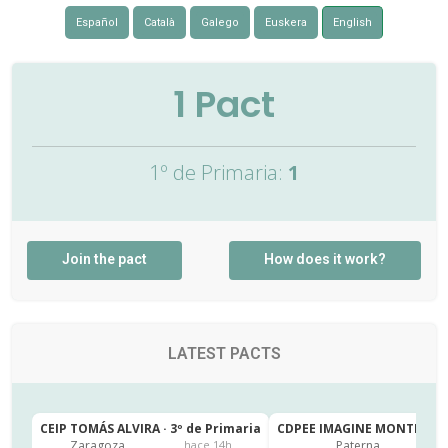
Español
Català
Galego
Euskera
English
1
Pact
1º de Primaria:
1
Join the pact
How does it work?
LATEST PACTS
CEIP TOMÁS ALVIRA · 3º de Primaria
CDPEE IMAGINE MONTESSORI
Zaragoza
Paterna
hace 14h