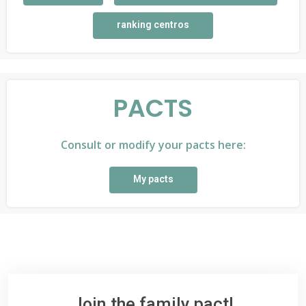
ranking centros
PACTS
Consult or modify your pacts here:
My pacts
Join the family pact!