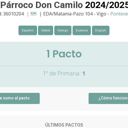
 Párroco Don Camilo
2024/202
d. 36010204
| 🗺️
| EDA/Matama-Pazo 104 - Vigo -
Ponteve
Español
Català
Galego
Euskera
English
1
Pacto
1º de Primaria:
1
e sumo al pacto
¿Cómo funcion
ÚLTIMOS PACTOS