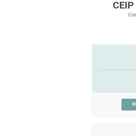
CEIP
Co
M