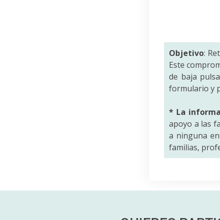
Objetivo
: Re
Este comprom
de baja puls
formulario y p
* La inform
apoyo a las f
a ninguna ent
familias, pro