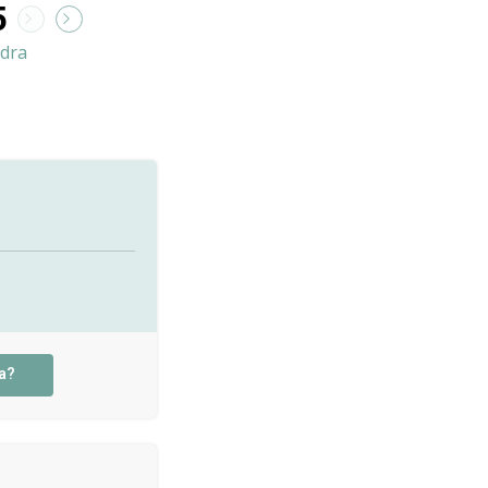
5
dra
a?