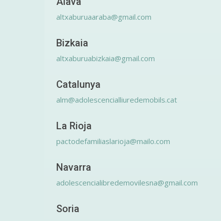
Álava
altxaburuaaraba@gmail.com
Bizkaia
altxaburuabizkaia@gmail.com
Catalunya
alm@adolescencialliuredemobils.cat
La Rioja
pactodefamiliaslarioja@mailo.com
Navarra
adolescencialibredemovilesna@gmail.com
Soria