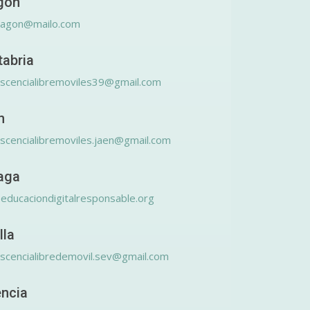
gón
ragon@mailo.com
tabria
scencialibremoviles39@gmail.com
n
scencialibremoviles.jaen@gmail.com
aga
educaciondigitalresponsable.org
lla
scencialibredemovil.sev@gmail.com
encia