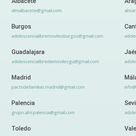
Albacete
Ara
almalbacete@gmail.com
alma
Burgos
Can
adolescencialibremovilesburgos@gmail.com
adole
Guadalajara
Jaé
adolescencialibredemovilesgu@gmail.com
adole
Madrid
Mál
pactodefamilias.madrid@gmail.com
info@
Palencia
Sevi
grupo.alm.palencia@gmail.com
adole
Toledo
Val