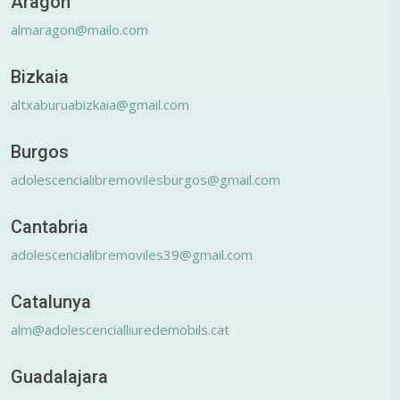
Aragón
almaragon@mailo.com
Bizkaia
altxaburuabizkaia@gmail.com
Burgos
adolescencialibremovilesburgos@gmail.com
Cantabria
adolescencialibremoviles39@gmail.com
Catalunya
alm@adolescencialliuredemobils.cat
Guadalajara