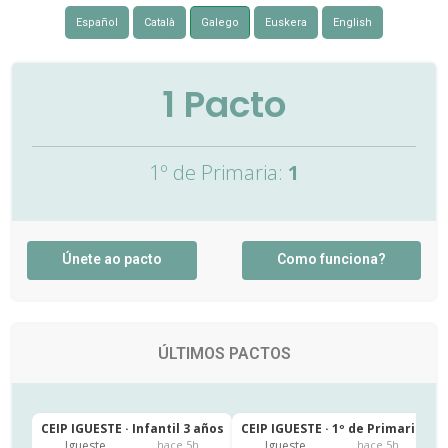
Español
Català
Galego
Euskera
English
1
Pacto
1º de Primaria:
1
Únete ao pacto
Como funciona?
ÚLTIMOS PACTOS
CEIP IGUESTE · Infantil 3 años
CEIP IGUESTE · 1º de Primaria
C
Igueste
Igueste
hace 5h
hace 5h