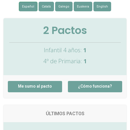
Español
Català
Galego
Euskera
English
2
Pactos
Infantil 4 años:
1
4º de Primaria:
1
Me sumo al pacto
¿Cómo funciona?
ÚLTIMOS PACTOS