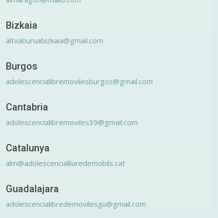
Bizkaia
altxaburuabizkaia@gmail.com
Burgos
adolescencialibremovilesburgos@gmail.com
Cantabria
adolescencialibremoviles39@gmail.com
Catalunya
alm@adolescencialliuredemobils.cat
Guadalajara
adolescencialibredemovilesgu@gmail.com