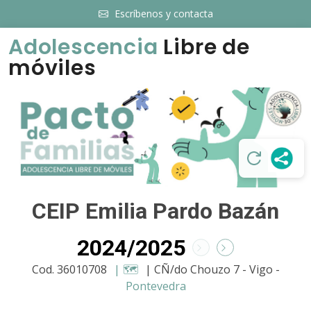
Escríbenos y contacta
Adolescencia
Libre de
móviles
CEIP Emilia Pardo Bazán
2024/2025
Cod. 36010708
| 🗺️
| CÑ/do Chouzo 7 - Vigo -
Pontevedra