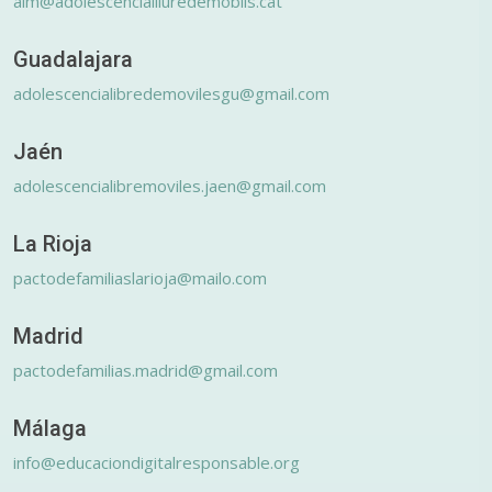
alm@adolescencialliuredemobils.cat
Guadalajara
adolescencialibredemovilesgu@gmail.com
Jaén
adolescencialibremoviles.jaen@gmail.com
La Rioja
pactodefamiliaslarioja@mailo.com
Madrid
pactodefamilias.madrid@gmail.com
Málaga
info@educaciondigitalresponsable.org