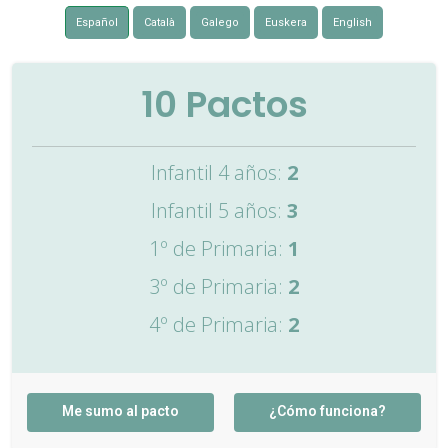
Español
Català
Galego
Euskera
English
10
Pactos
Infantil 4 años:
2
Infantil 5 años:
3
1º de Primaria:
1
3º de Primaria:
2
4º de Primaria:
2
Me sumo al pacto
¿Cómo funciona?