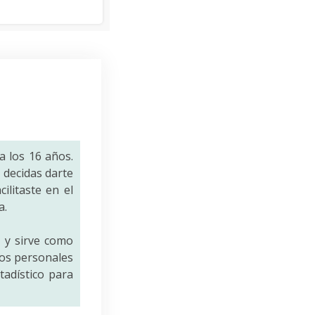
a los 16 años.
decidas darte
ilitaste en el
a.
a
y sirve como
tos personales
tadístico para