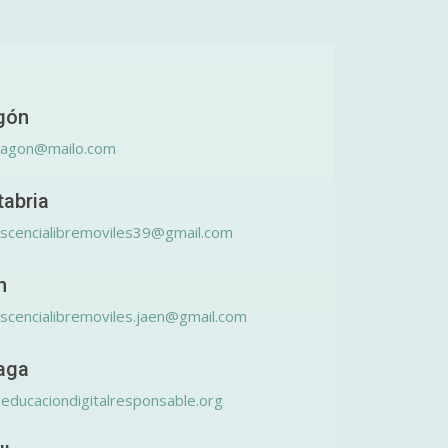
gón
ragon@mailo.com
tabria
scencialibremoviles39@gmail.com
n
scencialibremoviles.jaen@gmail.com
aga
educaciondigitalresponsable.org