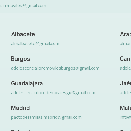
.sin.moviles@gmail.com
Albacete
Ara
almalbacete@gmail.com
alma
Burgos
Can
adolescencialibremovilesburgos@gmail.com
adole
Guadalajara
Jaé
adolescencialibredemovilesgu@gmail.com
adole
Madrid
Mál
pactodefamilias.madrid@gmail.com
info@