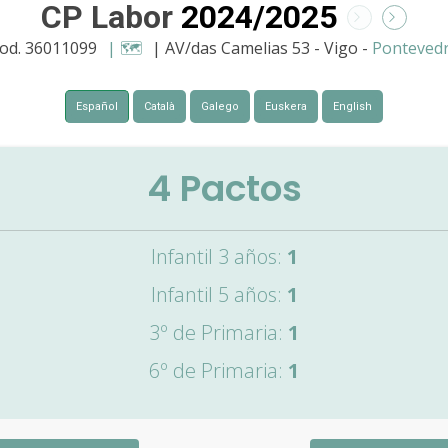
CP Labor
2024/2025
od. 36011099
| 🗺️
| AV/das Camelias 53 - Vigo -
Ponteved
Español
Català
Galego
Euskera
English
4
Pactos
Infantil 3 años:
1
Infantil 5 años:
1
3º de Primaria:
1
6º de Primaria:
1