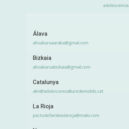
adolescencia
Álava
altxaburuaaraba@gmail.com
Bizkaia
altxaburuabizkaia@gmail.com
Catalunya
alm@adolescencialliuredemobils.cat
La Rioja
pactodefamiliaslarioja@mailo.com