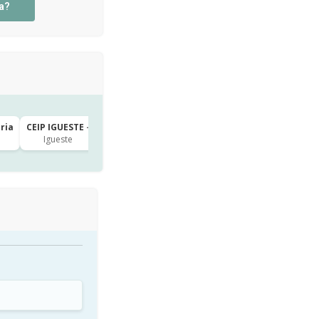
a?
aria
CEIP IGUESTE · 3º de Primaria
Igueste
hace 3h