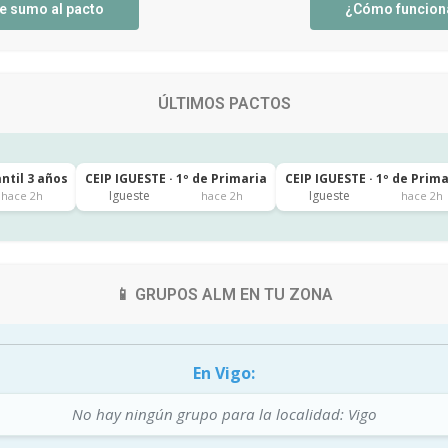
e sumo al pacto
¿Cómo funcion
ÚLTIMOS PACTOS
antil 3 años
CEIP IGUESTE · 1º de Primaria
CEIP IGUESTE · 1º de Prim
Igueste
Igueste
hace 2h
hace 2h
hace 2h
📱 GRUPOS ALM EN TU ZONA
En Vigo:
No hay ningún grupo para la localidad: Vigo