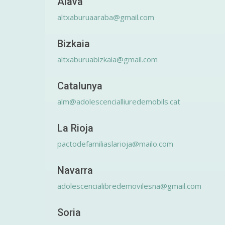
Álava
altxaburuaaraba@gmail.com
Bizkaia
altxaburuabizkaia@gmail.com
Catalunya
alm@adolescencialliuredemobils.cat
La Rioja
pactodefamiliaslarioja@mailo.com
Navarra
adolescencialibredemovilesna@gmail.com
Soria