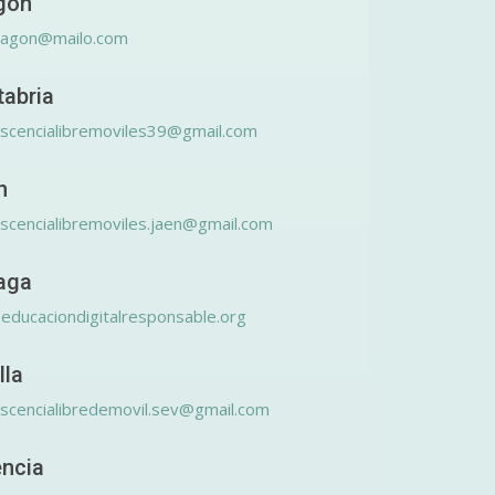
gón
ragon@mailo.com
tabria
scencialibremoviles39@gmail.com
n
scencialibremoviles.jaen@gmail.com
aga
educaciondigitalresponsable.org
lla
scencialibredemovil.sev@gmail.com
encia