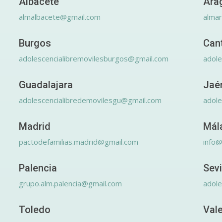
Albacete
Ara
almalbacete@gmail.com
alma
Burgos
Can
adolescencialibremovilesburgos@gmail.com
adole
Guadalajara
Jaé
adolescencialibredemovilesgu@gmail.com
adole
Madrid
Mál
pactodefamilias.madrid@gmail.com
info@
Palencia
Sevi
grupo.alm.palencia@gmail.com
adole
Toledo
Val