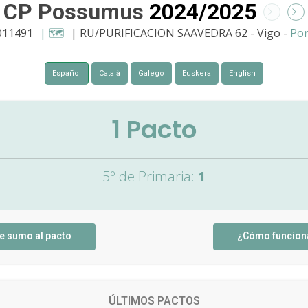
CP Possumus
2024/2025
011491
| 🗺️
| RU/PURIFICACION SAAVEDRA 62 - Vigo -
Pon
Español
Català
Galego
Euskera
English
1
Pacto
5º de Primaria:
1
e sumo al pacto
¿Cómo funcion
ÚLTIMOS PACTOS