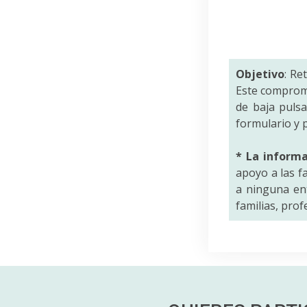
Objetivo
: Re
Este comprom
de baja puls
formulario y p
* La inform
apoyo a las f
a ninguna ent
familias, pro