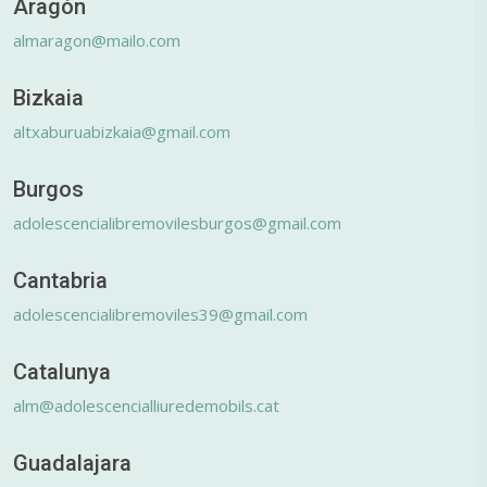
Aragón
almaragon@mailo.com
Bizkaia
altxaburuabizkaia@gmail.com
Burgos
adolescencialibremovilesburgos@gmail.com
Cantabria
adolescencialibremoviles39@gmail.com
Catalunya
alm@adolescencialliuredemobils.cat
Guadalajara