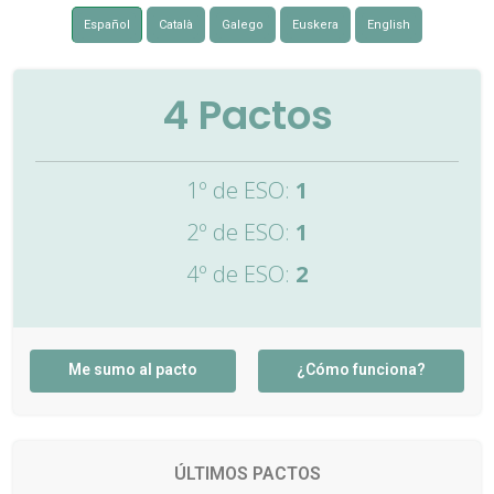
Español
Català
Galego
Euskera
English
4
Pactos
1º de ESO:
1
2º de ESO:
1
4º de ESO:
2
Me sumo al pacto
¿Cómo funciona?
ÚLTIMOS PACTOS