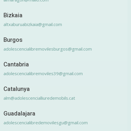
Bizkaia
altxaburuabizkaia@gmail.com
Burgos
adolescencialibremovilesburgos@gmail.com
Cantabria
adolescencialibremoviles39@gmail.com
Catalunya
alm@adolescencialliuredemobils.cat
Guadalajara
adolescencialibredemovilesgu@gmail.com