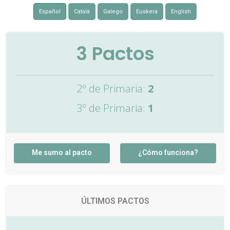
Español
Català
Galego
Euskera
English
3
Pactos
2º de Primaria:
2
3º de Primaria:
1
Me sumo al pacto
¿Cómo funciona?
ÚLTIMOS PACTOS