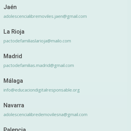
Jaén
adolescencialibremoviles.jaen@gmail.com
La Rioja
pactodefamiliaslarioja@mailo.com
Madrid
pactodefamilias.madrid@gmail.com
Málaga
info@educaciondigitalresponsable.org
Navarra
adolescencialibredemovilesna@gmail.com
Palencia