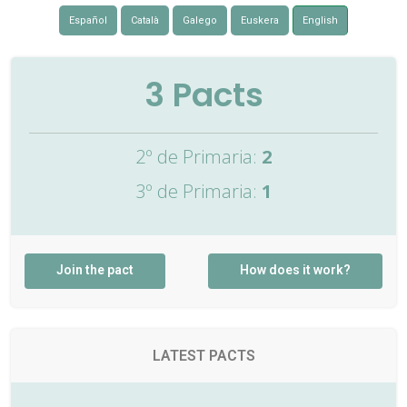
Español
Català
Galego
Euskera
English
3
Pacts
2º de Primaria:
2
3º de Primaria:
1
Join the pact
How does it work?
LATEST PACTS