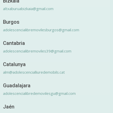
Bizkaia
altxaburuabizkaia@gmail.com
Burgos
adolescencialibremovilesburgos@gmail.com
Cantabria
adolescencialibremoviles39@gmail.com
Catalunya
alm@adolescencialliuredemobils.cat
Guadalajara
adolescencialibredemovilesgu@gmail.com
Jaén