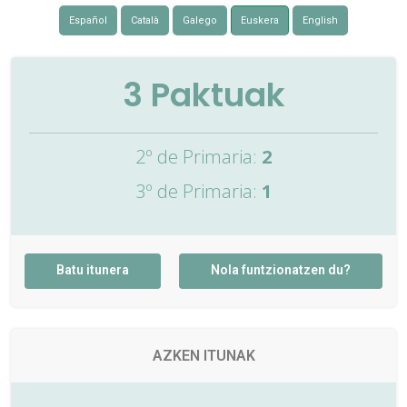
Español
Català
Galego
Euskera
English
3
Paktuak
2º de Primaria:
2
3º de Primaria:
1
Batu itunera
Nola funtzionatzen du?
AZKEN ITUNAK