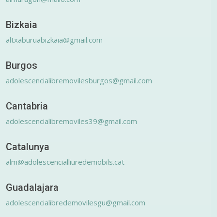
Bizkaia
altxaburuabizkaia@gmail.com
Burgos
adolescencialibremovilesburgos@gmail.com
Cantabria
adolescencialibremoviles39@gmail.com
Catalunya
alm@adolescencialliuredemobils.cat
Guadalajara
adolescencialibredemovilesgu@gmail.com