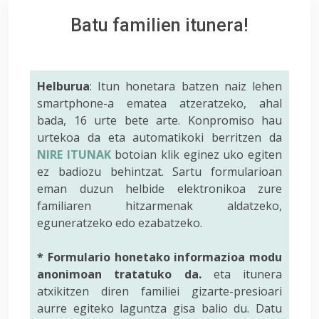
Batu familien itunera!
Helburua
: Itun honetara batzen naiz lehen
smartphone-a ematea atzeratzeko, ahal
bada, 16 urte bete arte. Konpromiso hau
urtekoa da eta automatikoki berritzen da
NIRE ITUNAK
botoian klik eginez uko egiten
ez badiozu behintzat. Sartu formularioan
eman duzun helbide elektronikoa zure
familiaren hitzarmenak aldatzeko,
eguneratzeko edo ezabatzeko.
* Formulario honetako informazioa modu
anonimoan tratatuko da.
eta itunera
atxikitzen diren familiei gizarte-presioari
aurre egiteko laguntza gisa balio du. Datu