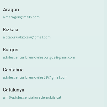
Aragón
almaragon@mailo.com
Bizkaia
altxaburuabizkaia@gmail.com
Burgos
adolescencialibremovilesburgos@gmail.com
Cantabria
adolescencialibremoviles39@gmail.com
Catalunya
alm@adolescencialliuredemobils.cat