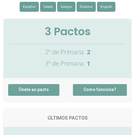
Español
Català
Galego
Euskera
English
3
Pactos
2º de Primaria:
2
3º de Primaria:
1
Únete ao pacto
Como funciona?
ÚLTIMOS PACTOS