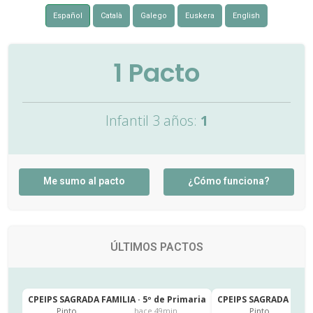
Español
Català
Galego
Euskera
English
1
Pacto
Infantil 3 años:
1
Me sumo al pacto
¿Cómo funciona?
ÚLTIMOS PACTOS
CPEIPS SAGRADA FAMILIA · 5º de Primaria
CPEIPS SAGRADA FAMIL
Pinto
Pinto
hace 49min