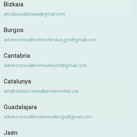
Bizkaia
altxaburuabizkaia@gmail.com
Burgos
adolescencialibremovilesburgos@gmail.com
Cantabria
adolescencialibremoviles39@gmail.com
Catalunya
alm@adolescencialliuredemobils.cat
Guadalajara
adolescencialibredemovilesgu@gmail.com
Jaén