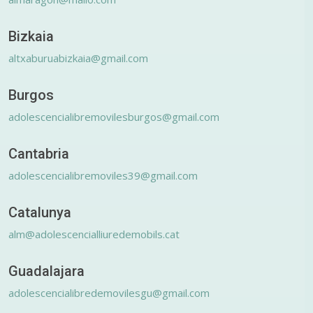
Bizkaia
altxaburuabizkaia@gmail.com
Burgos
adolescencialibremovilesburgos@gmail.com
Cantabria
adolescencialibremoviles39@gmail.com
Catalunya
alm@adolescencialliuredemobils.cat
Guadalajara
adolescencialibredemovilesgu@gmail.com