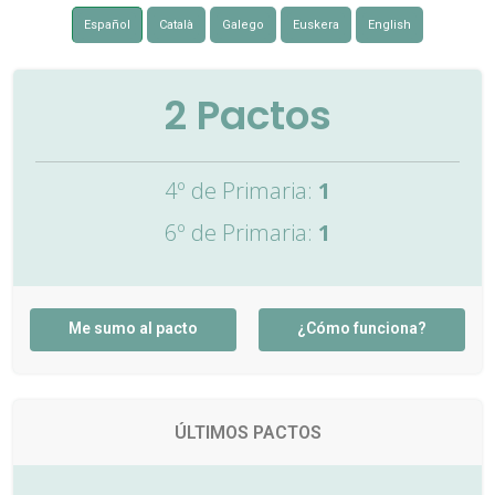
Español
Català
Galego
Euskera
English
2
Pactos
4º de Primaria:
1
6º de Primaria:
1
Me sumo al pacto
¿Cómo funciona?
ÚLTIMOS PACTOS