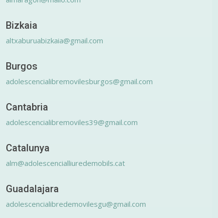
Bizkaia
altxaburuabizkaia@gmail.com
Burgos
adolescencialibremovilesburgos@gmail.com
Cantabria
adolescencialibremoviles39@gmail.com
Catalunya
alm@adolescencialliuredemobils.cat
Guadalajara
adolescencialibredemovilesgu@gmail.com