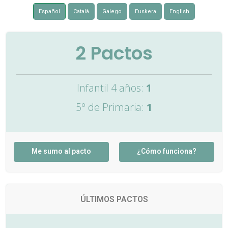
Español
Català
Galego
Euskera
English
2
Pactos
Infantil 4 años:
1
5º de Primaria:
1
Me sumo al pacto
¿Cómo funciona?
ÚLTIMOS PACTOS