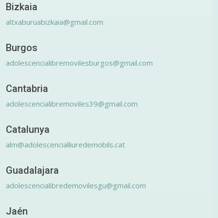
Bizkaia
altxaburuabizkaia@gmail.com
Burgos
adolescencialibremovilesburgos@gmail.com
Cantabria
adolescencialibremoviles39@gmail.com
Catalunya
alm@adolescencialliuredemobils.cat
Guadalajara
adolescencialibredemovilesgu@gmail.com
Jaén