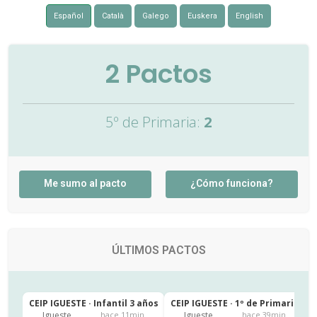
Español
Català
Galego
Euskera
English
2
Pactos
5º de Primaria:
2
Me sumo al pacto
¿Cómo funciona?
ÚLTIMOS PACTOS
CEIP IGUESTE · Infantil 3 años
CEIP IGUESTE · 1º de Primaria
C
Igueste
Igueste
hace 11min
hace 39min