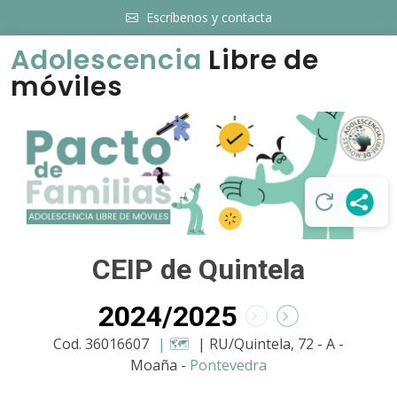
Escríbenos y contacta
Adolescencia
Libre de
móviles
CEIP de Quintela
2024/2025
Cod. 36016607
| 🗺️
| RU/Quintela, 72 - A -
Moaña -
Pontevedra