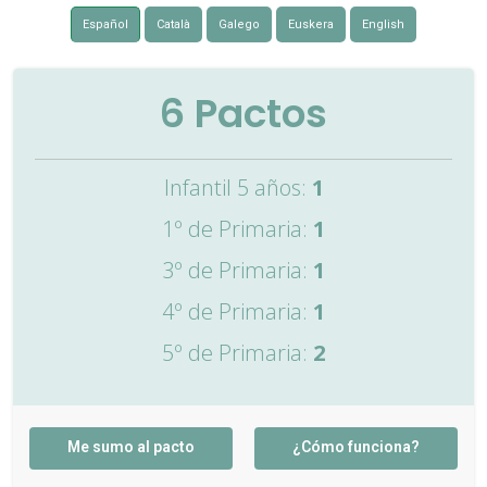
Español
Català
Galego
Euskera
English
6
Pactos
Infantil 5 años:
1
1º de Primaria:
1
3º de Primaria:
1
4º de Primaria:
1
5º de Primaria:
2
Me sumo al pacto
¿Cómo funciona?