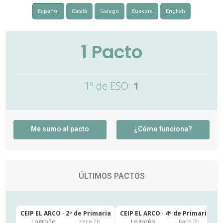
Español
Català
Galego
Euskera
English
1
Pacto
1º de ESO:
1
Me sumo al pacto
¿Cómo funciona?
ÚLTIMOS PACTOS
CEIP EL ARCO · 2º de Primaria
CEIP EL ARCO · 4º de Primaria
C
Logroño
Logroño
hace 2h
hace 2h