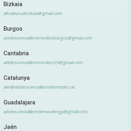
Bizkaia
altxaburuabizkaia@gmail.com
Burgos
adolescencialibremovilesburgos@gmail.com
Cantabria
adolescencialibremoviles39@gmail.com
Catalunya
alm@adolescencialliuredemobils.cat
Guadalajara
adolescencialibredemovilesgu@gmail.com
Jaén