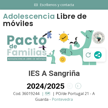
Escríbenos y contacta
Adolescencia
Libre de
móviles
IES A Sangriña
2024/2025
Cod. 36019244
| 🗺️
| PO/de Portugal 21 - A
Guarda -
Pontevedra