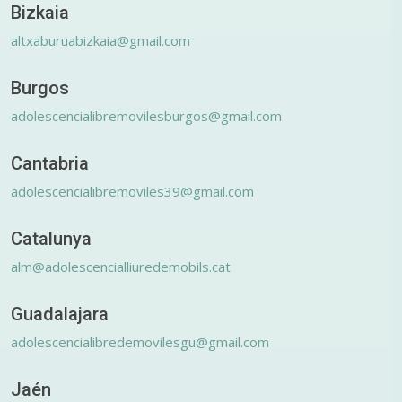
Bizkaia
altxaburuabizkaia@gmail.com
Burgos
adolescencialibremovilesburgos@gmail.com
Cantabria
adolescencialibremoviles39@gmail.com
Catalunya
alm@adolescencialliuredemobils.cat
Guadalajara
adolescencialibredemovilesgu@gmail.com
Jaén