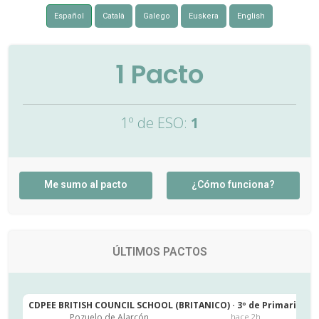
Español
Català
Galego
Euskera
English
1
Pacto
1º de ESO:
1
Me sumo al pacto
¿Cómo funciona?
ÚLTIMOS PACTOS
CDPEE BRITISH COUNCIL SCHOOL (BRITANICO) · 3º de Primaria
C
Pozuelo de Alarcón
hace 2h