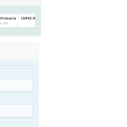
 Primaria
CDPEE IMAGINE MONTESSORI SCHOOL · 1º de Primaria
Paterna
e 16h
hace 1 día