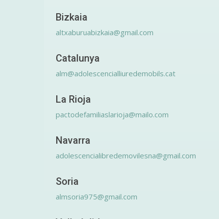
Bizkaia
altxaburuabizkaia@gmail.com
Catalunya
alm@adolescencialliuredemobils.cat
La Rioja
pactodefamiliaslarioja@mailo.com
Navarra
adolescencialibredemovilesna@gmail.com
Soria
almsoria975@gmail.com