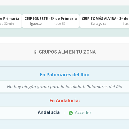
de Primaria
CEIP IGUESTE · 3º de Primaria
CEIP TOMÁS ALVIRA · 3º de
Igueste
Zaragoza
ce 32min
hace 59min
hac
📱 GRUPOS ALM EN TU ZONA
En Palomares del Río:
No hay ningún grupo para la localidad: Palomares del Río
En Andalucía:
Andalucía
-
Acceder