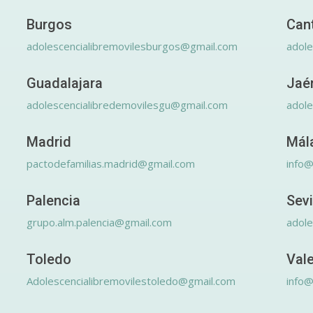
Burgos
Can
adolescencialibremovilesburgos@gmail.com
adole
Guadalajara
Jaé
adolescencialibredemovilesgu@gmail.com
adole
Madrid
Mál
pactodefamilias.madrid@gmail.com
info@
Palencia
Sevi
grupo.alm.palencia@gmail.com
adole
Toledo
Val
Adolescencialibremovilestoledo@gmail.com
info@