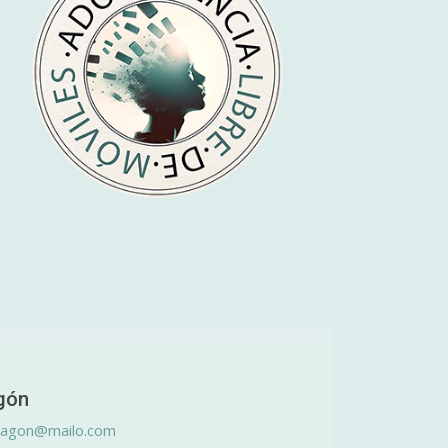
gón
ragon@mailo.com