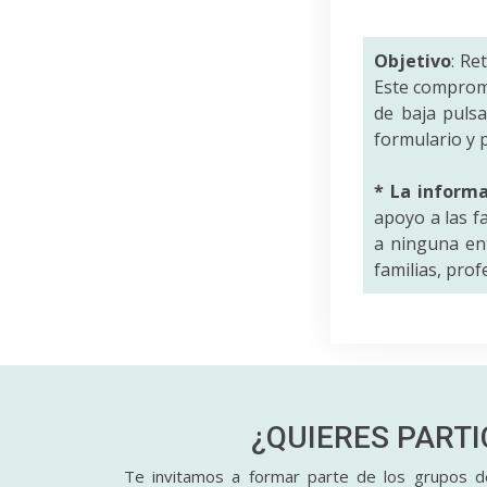
Objetivo
: Re
Este comprom
de baja puls
formulario y p
* La inform
apoyo a las f
a ninguna ent
familias, pro
¿QUIERES PART
Te invitamos a formar parte de los grupos de