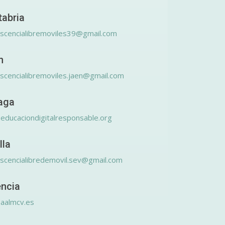
tabria
scencialibremoviles39@gmail.com
n
scencialibremoviles.jaen@gmail.com
aga
educaciondigitalresponsable.org
lla
scencialibredemovil.sev@gmail.com
encia
aalmcv.es