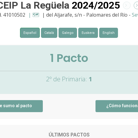
CEIP La Regüela
2024/2025
. 41010502
| 🗺️
| del Aljarafe, s/n - Palomares del Río -
Sev
Español
Català
Galego
Euskera
English
1
Pacto
2º de Primaria:
1
e sumo al pacto
¿Cómo funcion
ÚLTIMOS PACTOS