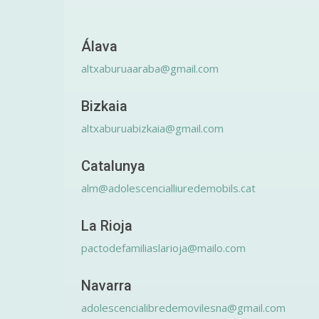
Álava
altxaburuaaraba@gmail.com
Bizkaia
altxaburuabizkaia@gmail.com
Catalunya
alm@adolescencialliuredemobils.cat
La Rioja
pactodefamiliaslarioja@mailo.com
Navarra
adolescencialibredemovilesna@gmail.com