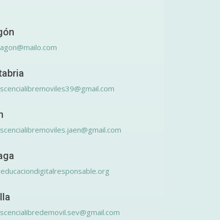
gón
ragon@mailo.com
tabria
scencialibremoviles39@gmail.com
n
scencialibremoviles.jaen@gmail.com
aga
educaciondigitalresponsable.org
lla
scencialibredemovil.sev@gmail.com