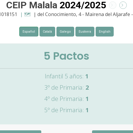
CEIP Malala
2024/2025
41018151
| 🗺️
| del Conocimiento, 4 - Mairena del Aljarafe 
Español
Català
Galego
Euskera
English
5
Pactos
Infantil 5 años:
1
3º de Primaria:
2
4º de Primaria:
1
5º de Primaria:
1