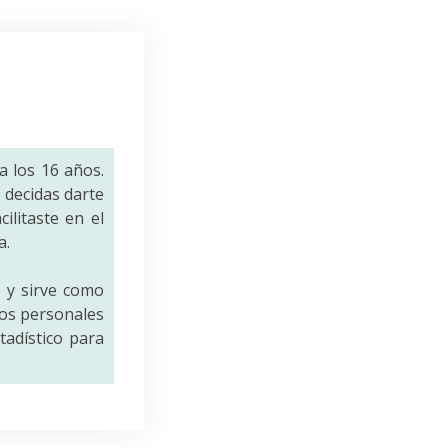
a los 16 años.
decidas darte
ilitaste en el
a.
a
y sirve como
tos personales
tadístico para