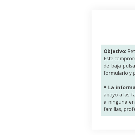
Objetivo
: Re
Este comprom
de baja puls
formulario y p
* La inform
apoyo a las f
a ninguna ent
familias, pro