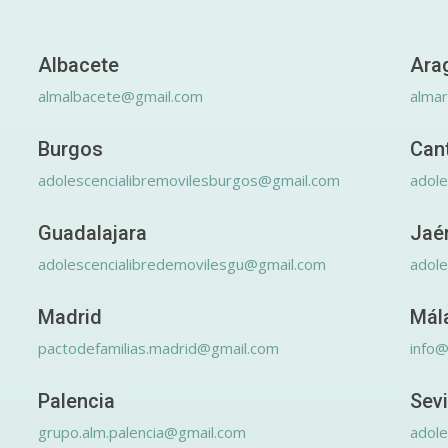
Albacete
Ara
almalbacete@gmail.com
alma
Burgos
Can
adolescencialibremovilesburgos@gmail.com
adole
Guadalajara
Jaé
adolescencialibredemovilesgu@gmail.com
adole
Madrid
Mál
pactodefamilias.madrid@gmail.com
info@
Palencia
Sevi
grupo.alm.palencia@gmail.com
adole