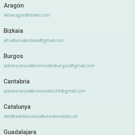
Aragón
almaragon@mailo.com
Bizkaia
altxaburuabizkaia@gmail.com
Burgos
adolescencialibremovilesburgos@gmail.com
Cantabria
adolescencialibremoviles39@gmail.com
Catalunya
alm@adolescencialliuredemobils.cat
Guadalajara