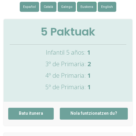
Español
Català
Galego
Euskera
English
5
Paktuak
Infantil 5 años:
1
3º de Primaria:
2
4º de Primaria:
1
5º de Primaria:
1
Batu itunera
Nola funtzionatzen du?