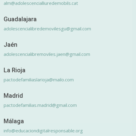
alm@adolescencialliuredemobils.cat
Guadalajara
adolescencialibredemovilesgu@gmail.com
Jaén
adolescencialibremoviles.jaen@gmail.com
La Rioja
pactodefamiliaslarioja@mailo.com
Madrid
pactodefamilias.madrid@gmail.com
Málaga
info@educaciondigitalresponsable.org