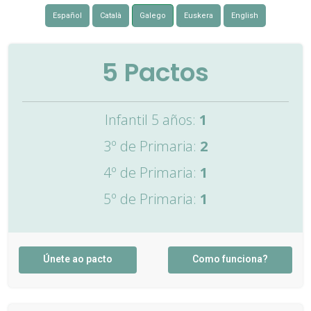
Español
Català
Galego
Euskera
English
5
Pactos
Infantil 5 años:
1
3º de Primaria:
2
4º de Primaria:
1
5º de Primaria:
1
Únete ao pacto
Como funciona?