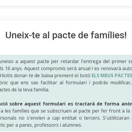
Uneix-te al pacte de famílies!
uneixo a aquest pacte per retardar l'entrega del primer 
 als 16 anys. Aquest compromís serà anual i es renovarà au
·licitis donar-te de baixa prement el botó
ELS MEUS PACTE
ònic que ens vas facilitar al formulari i podràs modificar,
actes de la teva família.
ació sobre aquest formulari es tractarà de forma anò
 les famílies que se subscriuen al pacte per fer front a la 
sonals no s'envien a cap entitat o tercers. S'utilitzara
tic per a pares, professors i alumnes.