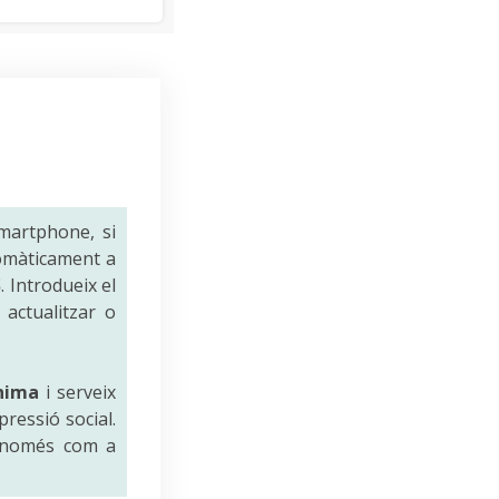
smartphone, si
tomàticament a
S
. Introdueix el
 actualitzar o
nima
i serveix
pressió social.
n només com a