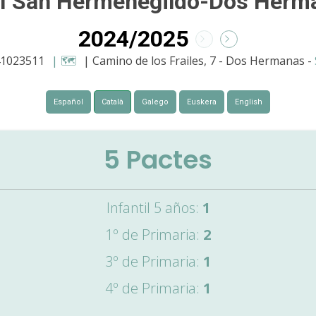
I San Hermenegildo-Dos Herm
2024/2025
41023511
| 🗺️
| Camino de los Frailes, 7 - Dos Hermanas -
Español
Català
Galego
Euskera
English
5
Pactes
Infantil 5 años:
1
1º de Primaria:
2
3º de Primaria:
1
4º de Primaria:
1