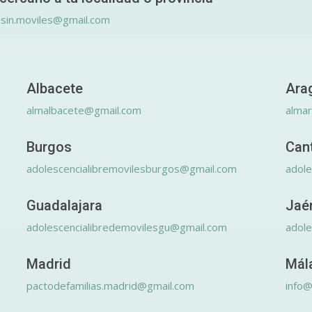
.sin.moviles@gmail.com
Albacete
Ara
almalbacete@gmail.com
alma
Burgos
Can
adolescencialibremovilesburgos@gmail.com
adole
Guadalajara
Jaé
adolescencialibredemovilesgu@gmail.com
adole
Madrid
Mál
pactodefamilias.madrid@gmail.com
info@