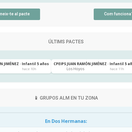
neix-te al pacte
Com funciona
ÚLTIMS PACTES
 JIMÉNEZ · Infantil 5 años
CPEIPS JUAN RAMÓN JIMÉNEZ · Infantil 5 a
Los Hoyos
hace 10h
hace 11h
📱 GRUPOS ALM EN TU ZONA
En Dos Hermanas: