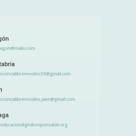
gón
ragon@mailo.com
tabria
scencialibremoviles39@gmail.com
n
scencialibremoviles.jaen@gmail.com
aga
educaciondigitalresponsable.org