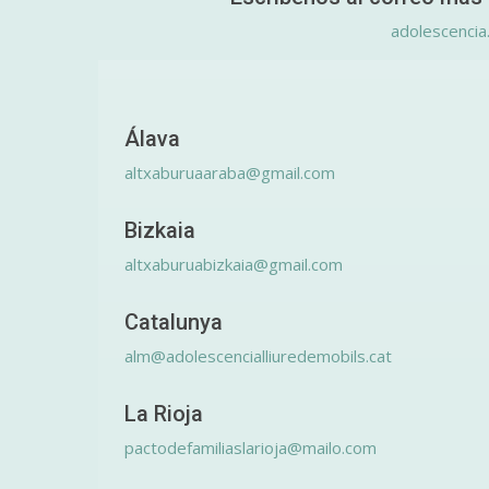
adolescencia
Álava
altxaburuaaraba@gmail.com
Bizkaia
altxaburuabizkaia@gmail.com
Catalunya
alm@adolescencialliuredemobils.cat
La Rioja
pactodefamiliaslarioja@mailo.com