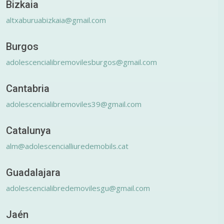
Bizkaia
altxaburuabizkaia@gmail.com
Burgos
adolescencialibremovilesburgos@gmail.com
Cantabria
adolescencialibremoviles39@gmail.com
Catalunya
alm@adolescencialliuredemobils.cat
Guadalajara
adolescencialibredemovilesgu@gmail.com
Jaén