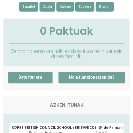
Español
Català
Galego
Euskera
English
0
Paktuak
Zentro honetan oraindik ez dago itunarekin bat egin
duten familirik.
Batu itunera
Nola funtzionatzen du?
AZKEN ITUNAK
CDPEE BRITISH COUNCIL SCHOOL (BRITANICO) · 3º de Primaria
C
Pozuelo de Alarcón
hace 6h