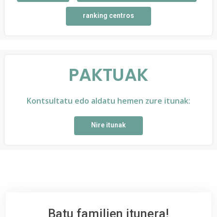
ranking centros
PAKTUAK
Kontsultatu edo aldatu hemen zure itunak:
Nire itunak
Batu familien itunera!