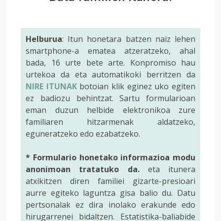
Helburua
: Itun honetara batzen naiz lehen
smartphone-a ematea atzeratzeko, ahal
bada, 16 urte bete arte. Konpromiso hau
urtekoa da eta automatikoki berritzen da
NIRE ITUNAK
botoian klik eginez uko egiten
ez badiozu behintzat. Sartu formularioan
eman duzun helbide elektronikoa zure
familiaren hitzarmenak aldatzeko,
eguneratzeko edo ezabatzeko.
* Formulario honetako informazioa modu
anonimoan tratatuko da.
eta itunera
atxikitzen diren familiei gizarte-presioari
aurre egiteko laguntza gisa balio du. Datu
pertsonalak ez dira inolako erakunde edo
hirugarrenei bidaltzen. Estatistika-baliabide