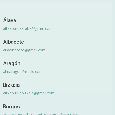
Álava
altxaburuaaraba@gmail.com
Albacete
almalbacete@gmail.com
Aragón
almaragon@mailo.com
Bizkaia
altxaburuabizkaia@gmail.com
Burgos
adolescencialibremovilesburgos@gmail.com