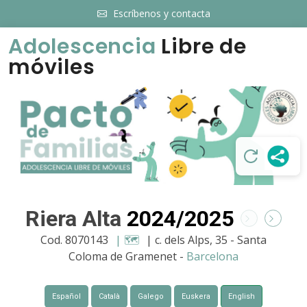
Escríbenos y contacta
Adolescencia
Libre de
móviles
Riera Alta
2024/2025
Cod. 8070143
| 🗺️
| c. dels Alps, 35 - Santa
Coloma de Gramenet -
Barcelona
Español
Català
Galego
Euskera
English