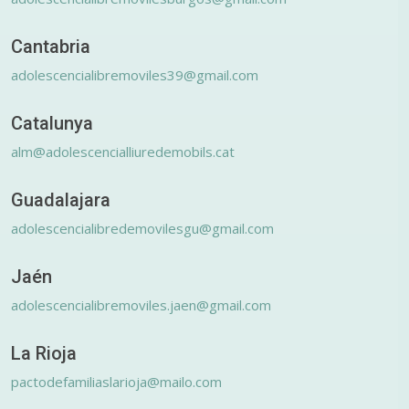
Cantabria
adolescencialibremoviles39@gmail.com
Catalunya
alm@adolescencialliuredemobils.cat
Guadalajara
adolescencialibredemovilesgu@gmail.com
Jaén
adolescencialibremoviles.jaen@gmail.com
La Rioja
pactodefamiliaslarioja@mailo.com