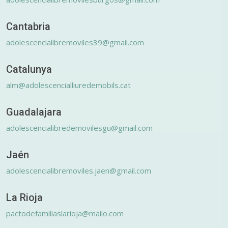
Cantabria
adolescencialibremoviles39@gmail.com
Catalunya
alm@adolescencialliuredemobils.cat
Guadalajara
adolescencialibredemovilesgu@gmail.com
Jaén
adolescencialibremoviles.jaen@gmail.com
La Rioja
pactodefamiliaslarioja@mailo.com