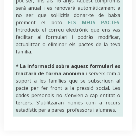
pot ser, fins als 16 anys. Aquest compromís
serà anual i es renovarà automàticament a
no ser que sol·licitis donar-te de baixa
prement el botó
ELS MEUS PACTES
.
Introdueix el correu electrònic que ens vas
facilitar al formulari i podràs modificar,
actualitzar o eliminar els pactes de la teva
família.
* La informació sobre aquest formulari es
tractarà de forma anònima
i serveix com a
suport a les famílies que se subscriuen al
pacte per fer front a la pressió social. Les
dades personals no s'envien a cap entitat o
tercers. S'utilitzaran només com a recurs
estadístic per a pares, professors i alumnes.