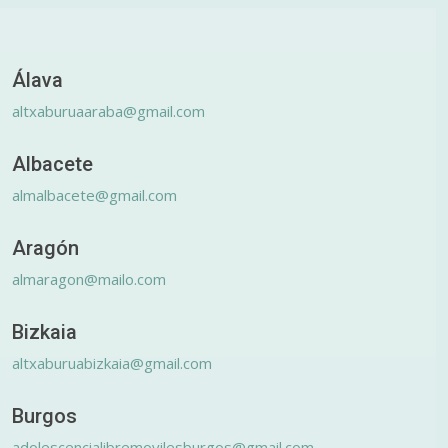
Álava
altxaburuaaraba@gmail.com
Albacete
almalbacete@gmail.com
Aragón
almaragon@mailo.com
Bizkaia
altxaburuabizkaia@gmail.com
Burgos
adolescencialibremovilesburgos@gmail.com