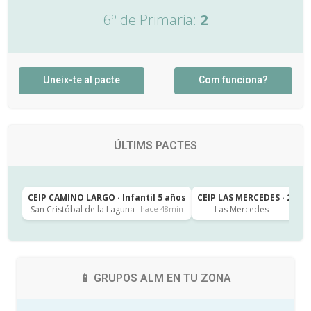
6º de Primaria:
2
Uneix-te al pacte
Com funciona?
ÚLTIMS PACTES
CEIP CAMINO LARGO · Infantil 5 años
CEIP LAS MERCEDES · 2º de
San Cristóbal de la Laguna
Las Mercedes
hace 48min
h
📱 GRUPOS ALM EN TU ZONA