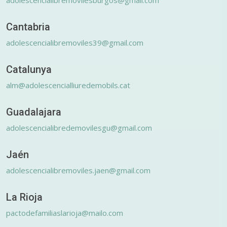
Cantabria
adolescencialibremoviles39@gmail.com
Catalunya
alm@adolescencialliuredemobils.cat
Guadalajara
adolescencialibredemovilesgu@gmail.com
Jaén
adolescencialibremoviles.jaen@gmail.com
La Rioja
pactodefamiliaslarioja@mailo.com