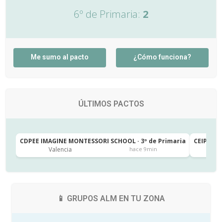
6º de Primaria:
2
Me sumo al pacto
¿Cómo funciona?
ÚLTIMOS PACTOS
CDPEE IMAGINE MONTESSORI SCHOOL · 3º de Primaria
CEIP SAN
Valencia
J
hace 9min
📱 GRUPOS ALM EN TU ZONA