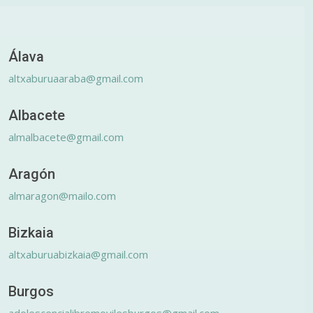
Álava
altxaburuaaraba@gmail.com
Albacete
almalbacete@gmail.com
Aragón
almaragon@mailo.com
Bizkaia
altxaburuabizkaia@gmail.com
Burgos
adolescencialibremovilesburgos@gmail.com