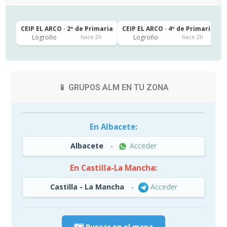
CEIP EL ARCO · 2º de Primaria
CEIP EL ARCO · 4º de Primaria
C
Logroño
Logroño
hace 2h
hace 2h
📱 GRUPOS ALM EN TU ZONA
En Albacete:
Albacete
-
Acceder
En Castilla-La Mancha:
Castilla - La Mancha
-
Acceder
🗺️ Buscar en el mapa