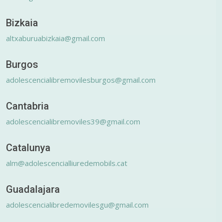
Bizkaia
altxaburuabizkaia@gmail.com
Burgos
adolescencialibremovilesburgos@gmail.com
Cantabria
adolescencialibremoviles39@gmail.com
Catalunya
alm@adolescencialliuredemobils.cat
Guadalajara
adolescencialibredemovilesgu@gmail.com