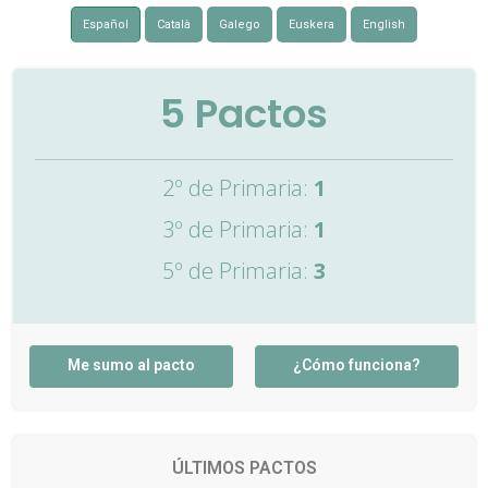
Español
Català
Galego
Euskera
English
5
Pactos
2º de Primaria:
1
3º de Primaria:
1
5º de Primaria:
3
Me sumo al pacto
¿Cómo funciona?
ÚLTIMOS PACTOS