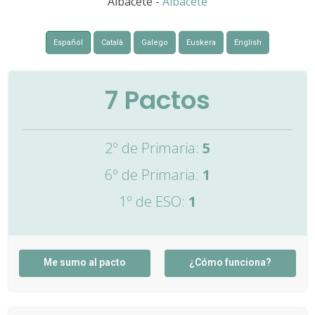
Albacete -
Albacete
Español
Català
Galego
Euskera
English
7
Pactos
2º de Primaria:
5
6º de Primaria:
1
1º de ESO:
1
Me sumo al pacto
¿Cómo funciona?