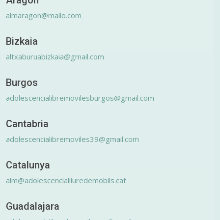
Aragón
almaragon@mailo.com
Bizkaia
altxaburuabizkaia@gmail.com
Burgos
adolescencialibremovilesburgos@gmail.com
Cantabria
adolescencialibremoviles39@gmail.com
Catalunya
alm@adolescencialliuredemobils.cat
Guadalajara