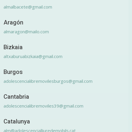
almalbacete@gmail.com
Aragón
almaragon@mailo.com
Bizkaia
altxaburuabizkaia@gmail.com
Burgos
adolescencialibremovilesburgos@gmail.com
Cantabria
adolescencialibremoviles39@gmail.com
Catalunya
alm@adolescencialliuredemobils.cat