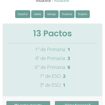
Albacete -
Albacete
Español
Català
Galego
Euskera
English
13
Pactos
1º de Primaria:
1
4º de Primaria:
3
6º de Primaria:
6
1º de ESO:
2
3º de ESO:
1