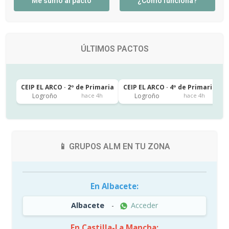
Me sumo al pacto
¿Cómo funciona?
ÚLTIMOS PACTOS
CEIP EL ARCO · 2º de Primaria
CEIP EL ARCO · 4º de Primaria
C
Logroño
Logroño
hace 4h
hace 4h
📱 GRUPOS ALM EN TU ZONA
En Albacete:
Albacete
-
Acceder
En Castilla-La Mancha: