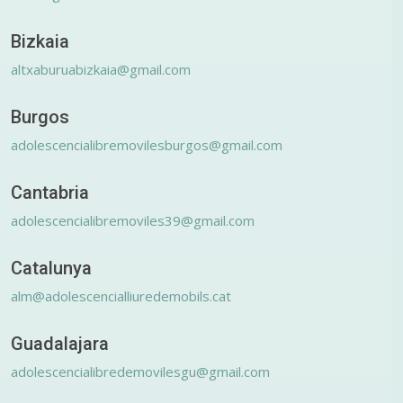
Bizkaia
altxaburuabizkaia@gmail.com
Burgos
adolescencialibremovilesburgos@gmail.com
Cantabria
adolescencialibremoviles39@gmail.com
Catalunya
alm@adolescencialliuredemobils.cat
Guadalajara
adolescencialibredemovilesgu@gmail.com