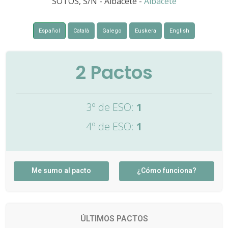
SOTOS, S/N - Albacete -
Albacete
Español
Català
Galego
Euskera
English
2
Pactos
3º de ESO:
1
4º de ESO:
1
Me sumo al pacto
¿Cómo funciona?
ÚLTIMOS PACTOS