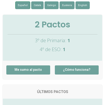
Español
Català
Galego
Euskera
English
2
Pactos
3º de Primaria:
1
4º de ESO:
1
Me sumo al pacto
¿Cómo funciona?
ÚLTIMOS PACTOS