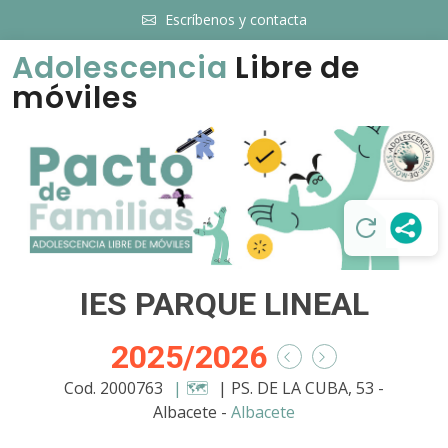
Escríbenos y contacta
Adolescencia
Libre de
móviles
IES PARQUE LINEAL
2025/2026
Cod. 2000763
| 🗺️
| PS. DE LA CUBA, 53 -
Albacete -
Albacete