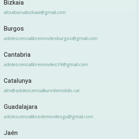
Bizkaia
altxaburuabizkaia@gmail.com
Burgos
adolescencialibremovilesburgos@gmail.com
Cantabria
adolescencialibremoviles39@gmail.com
Catalunya
alm@adolescencialliuredemobils.cat
Guadalajara
adolescencialibredemovilesgu@gmail.com
Jaén