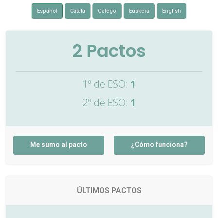
Español
Català
Galego
Euskera
English
2
Pactos
1º de ESO:
1
2º de ESO:
1
Me sumo al pacto
¿Cómo funciona?
ÚLTIMOS PACTOS