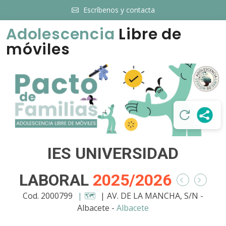
Escríbenos y contacta
Adolescencia
Libre de
móviles
IES UNIVERSIDAD
LABORAL
2025/2026
Cod. 2000799
| 🗺️
| AV. DE LA MANCHA, S/N -
Albacete -
Albacete