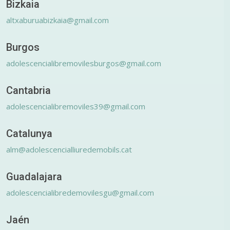
Bizkaia
altxaburuabizkaia@gmail.com
Burgos
adolescencialibremovilesburgos@gmail.com
Cantabria
adolescencialibremoviles39@gmail.com
Catalunya
alm@adolescencialliuredemobils.cat
Guadalajara
adolescencialibredemovilesgu@gmail.com
Jaén