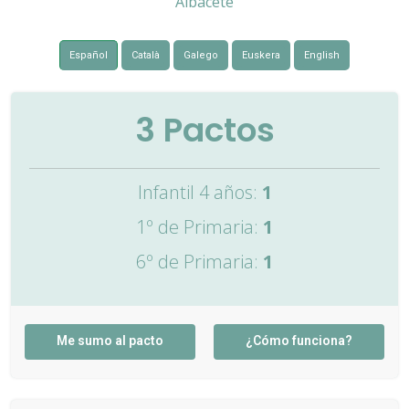
Albacete
Español
Català
Galego
Euskera
English
3
Pactos
Infantil 4 años:
1
1º de Primaria:
1
6º de Primaria:
1
Me sumo al pacto
¿Cómo funciona?