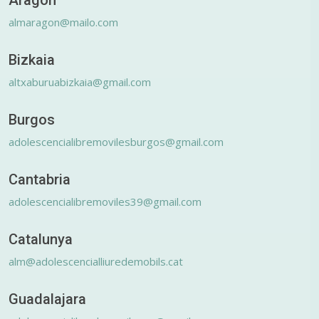
Aragón
almaragon@mailo.com
Bizkaia
altxaburuabizkaia@gmail.com
Burgos
adolescencialibremovilesburgos@gmail.com
Cantabria
adolescencialibremoviles39@gmail.com
Catalunya
alm@adolescencialliuredemobils.cat
Guadalajara