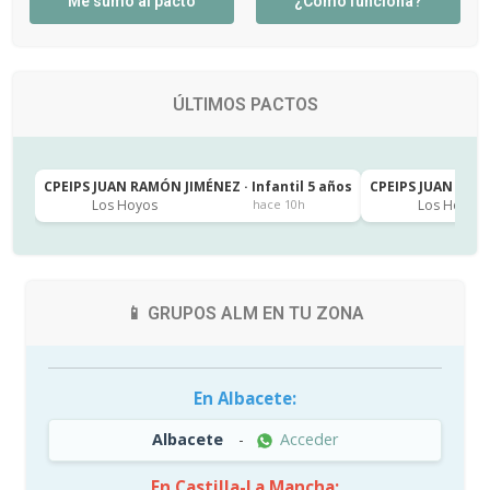
Me sumo al pacto
¿Cómo funciona?
ÚLTIMOS PACTOS
CPEIPS JUAN RAMÓN JIMÉNEZ · Infantil 5 años
CPEIPS JUAN RAMÓ
Los Hoyos
Los Hoyos
hace 10h
📱 GRUPOS ALM EN TU ZONA
En Albacete:
Albacete
-
Acceder
En Castilla-La Mancha: