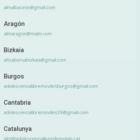
almalbacete@gmail.com
Aragón
almaragon@mailo.com
Bizkaia
altxaburuabizkaia@gmail.com
Burgos
adolescencialibremovilesburgos@gmail.com
Cantabria
adolescencialibremoviles39@gmail.com
Catalunya
alm@adolescencialliuredemobils.cat