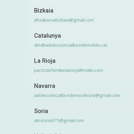
Bizkaia
altxaburuabizkaia@gmail.com
Catalunya
alm@adolescencialliuredemobils.cat
La Rioja
pactodefamiliaslarioja@mailo.com
Navarra
adolescencialibredemovilesna@gmail.com
Soria
almsoria975@gmail.com