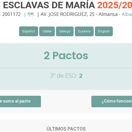
S ESCLAVAS DE MARÍA
2025/2
. 2001172
| 🗺️
| AV. JOSE RODRIGUEZ, 25 - Almansa -
Alba
Español
Català
Galego
Euskera
English
2
Pactos
3º de ESO:
2
e sumo al pacto
¿Cómo funcion
ÚLTIMOS PACTOS