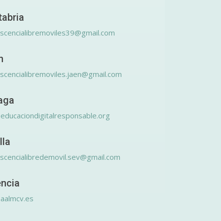
tabria
scencialibremoviles39@gmail.com
n
scencialibremoviles.jaen@gmail.com
aga
educaciondigitalresponsable.org
lla
scencialibredemovil.sev@gmail.com
encia
aalmcv.es