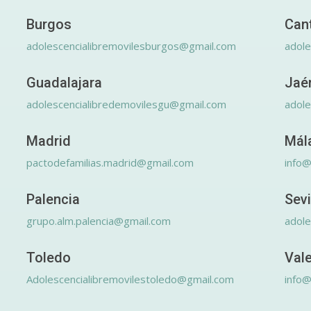
Burgos
Can
adolescencialibremovilesburgos@gmail.com
adole
Guadalajara
Jaé
adolescencialibredemovilesgu@gmail.com
adole
Madrid
Mál
pactodefamilias.madrid@gmail.com
info@
Palencia
Sevi
grupo.alm.palencia@gmail.com
adole
Toledo
Val
Adolescencialibremovilestoledo@gmail.com
info@