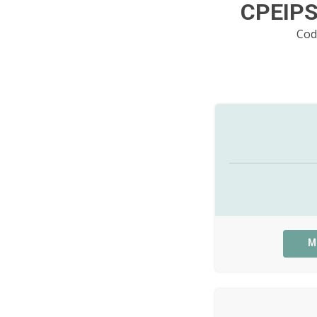
CPEIP
Cod
M