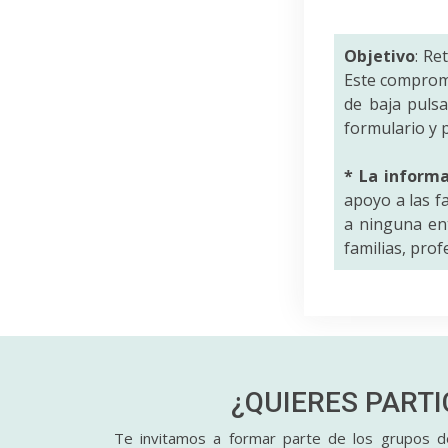
Objetivo
: Re
Este comprom
de baja puls
formulario y p
* La inform
apoyo a las f
a ninguna ent
familias, pro
¿QUIERES PART
Te invitamos a formar parte de los grupos de