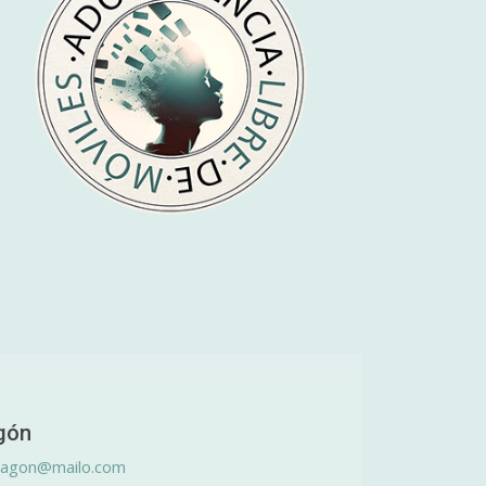
gón
ragon@mailo.com