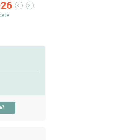
026
cete
a?