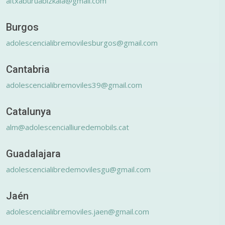
altxaburuabizkaia@gmail.com
Burgos
adolescencialibremovilesburgos@gmail.com
Cantabria
adolescencialibremoviles39@gmail.com
Catalunya
alm@adolescencialliuredemobils.cat
Guadalajara
adolescencialibredemovilesgu@gmail.com
Jaén
adolescencialibremoviles.jaen@gmail.com