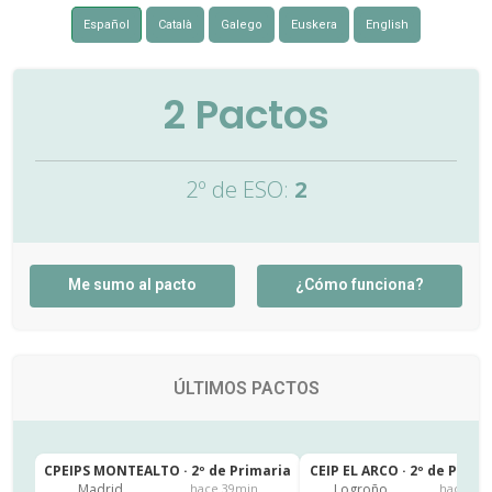
Español
Català
Galego
Euskera
English
2
Pactos
2º de ESO:
2
Me sumo al pacto
¿Cómo funciona?
ÚLTIMOS PACTOS
CPEIPS MONTEALTO · 2º de Primaria
CEIP EL ARCO · 2º de Prima
Madrid
Logroño
hace 39min
hace 5h