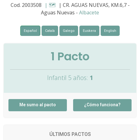
Cod. 2003508
| 🗺️
| CR. AGUAS NUEVAS, KM.6,7 -
Aguas Nuevas -
Albacete
Español
Català
Galego
Euskera
English
1
Pacto
Infantil 5 años:
1
Me sumo al pacto
¿Cómo funciona?
ÚLTIMOS PACTOS