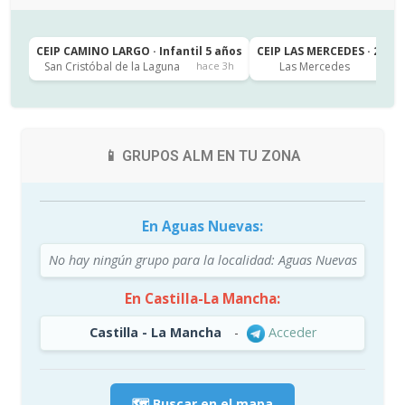
CEIP CAMINO LARGO · Infantil 5 años
CEIP LAS MERCEDES · 2º de
San Cristóbal de la Laguna
Las Mercedes
hace 3h
h
📱 GRUPOS ALM EN TU ZONA
En Aguas Nuevas:
No hay ningún grupo para la localidad: Aguas Nuevas
En Castilla-La Mancha:
Castilla - La Mancha
-
Acceder
🗺️ Buscar en el mapa