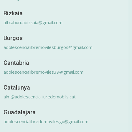
Bizkaia
altxaburuabizkaia@gmail.com
Burgos
adolescencialibremovilesburgos@gmail.com
Cantabria
adolescencialibremoviles39@gmail.com
Catalunya
alm@adolescencialliuredemobils.cat
Guadalajara
adolescencialibredemovilesgu@gmail.com