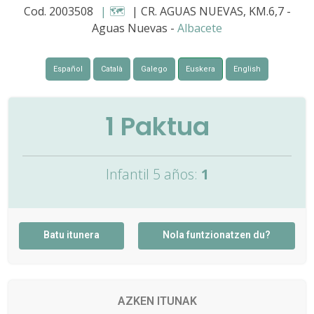
Cod. 2003508
| 🗺️
| CR. AGUAS NUEVAS, KM.6,7 -
Aguas Nuevas -
Albacete
Español
Català
Galego
Euskera
English
1
Paktua
Infantil 5 años:
1
Batu itunera
Nola funtzionatzen du?
AZKEN ITUNAK