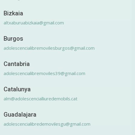
Bizkaia
altxaburuabizkaia@gmail.com
Burgos
adolescencialibremovilesburgos@gmail.com
Cantabria
adolescencialibremoviles39@gmail.com
Catalunya
alm@adolescencialliuredemobils.cat
Guadalajara
adolescencialibredemovilesgu@gmail.com