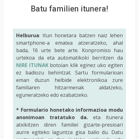
Batu familien itunera!
Helburua
: Itun honetara batzen naiz lehen
smartphone-a ematea atzeratzeko, ahal
bada, 16 urte bete arte. Konpromiso hau
urtekoa da eta automatikoki berritzen da
NIRE ITUNAK
botoian klik eginez uko egiten
ez badiozu behintzat. Sartu formularioan
eman duzun helbide elektronikoa zure
familiaren hitzarmenak aldatzeko,
eguneratzeko edo ezabatzeko.
* Formulario honetako informazioa modu
anonimoan tratatuko da.
eta itunera
atxikitzen diren familiei gizarte-presioari
aurre egiteko laguntza gisa balio du. Datu