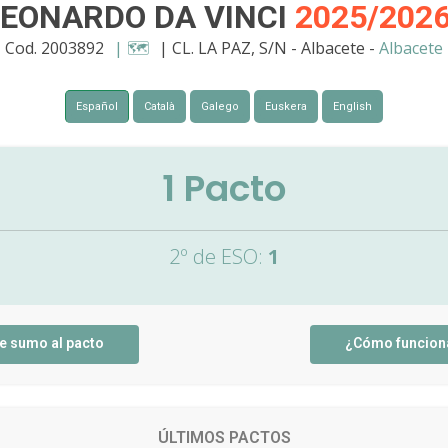
LEONARDO DA VINCI
2025/202
Cod. 2003892
| 🗺️
| CL. LA PAZ, S/N - Albacete -
Albacete
Español
Català
Galego
Euskera
English
1
Pacto
2º de ESO:
1
e sumo al pacto
¿Cómo funcion
ÚLTIMOS PACTOS