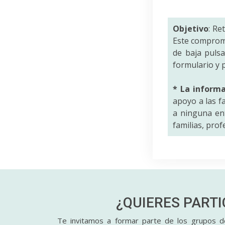
Objetivo
: Re
Este comprom
de baja puls
formulario y p
* La inform
apoyo a las f
a ninguna ent
familias, pro
¿QUIERES PART
Te invitamos a formar parte de los grupos de