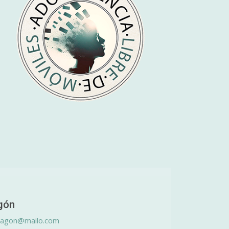
gón
ragon@mailo.com