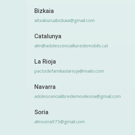
Bizkaia
altxaburuabizkaia@gmail.com
Catalunya
alm@adolescencialliuredemobils.cat
La Rioja
pactodefamiliaslarioja@mailo.com
Navarra
adolescencialibredemovilesna@gmail.com
Soria
almsoria975@gmail.com