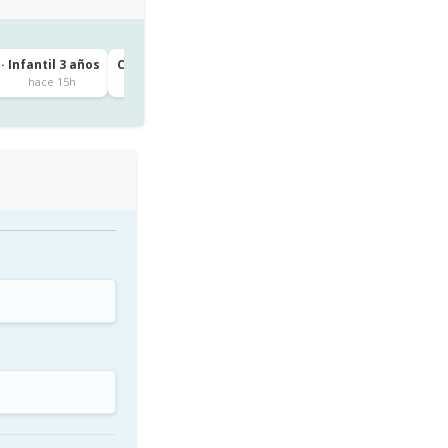
· Infantil 3 años
CEIP IGUESTE · 1º de Primaria
Igueste
hace 15h
hace 15h