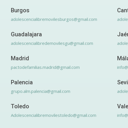
Burgos
Can
adolescencialibremovilesburgos@gmail.com
adole
Guadalajara
Jaé
adolescencialibredemovilesgu@gmail.com
adole
Madrid
Mál
pactodefamilias.madrid@gmail.com
info@
Palencia
Sevi
grupo.alm.palencia@gmail.com
adole
Toledo
Val
Adolescencialibremovilestoledo@gmail.com
info@