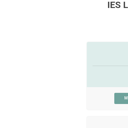
IES 
M