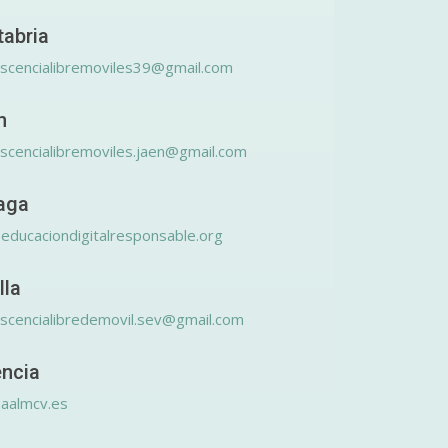
tabria
scencialibremoviles39@gmail.com
n
scencialibremoviles.jaen@gmail.com
aga
educaciondigitalresponsable.org
lla
scencialibredemovil.sev@gmail.com
encia
aalmcv.es