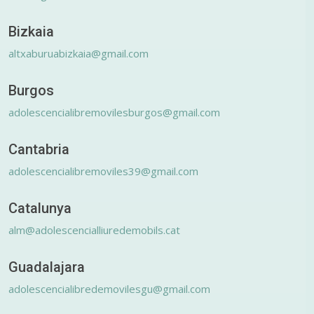
Bizkaia
altxaburuabizkaia@gmail.com
Burgos
adolescencialibremovilesburgos@gmail.com
Cantabria
adolescencialibremoviles39@gmail.com
Catalunya
alm@adolescencialliuredemobils.cat
Guadalajara
adolescencialibredemovilesgu@gmail.com