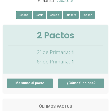
Almansa -
Albacete
Español
Català
Galego
Euskera
English
2
Pactos
2º de Primaria:
1
6º de Primaria:
1
Me sumo al pacto
¿Cómo funciona?
ÚLTIMOS PACTOS