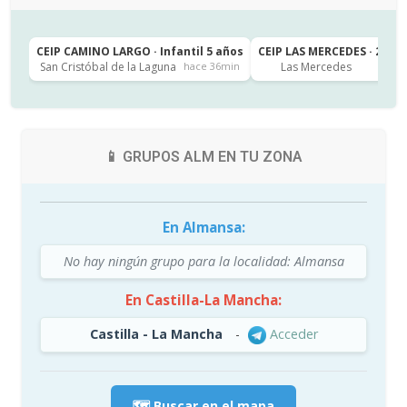
CEIP CAMINO LARGO · Infantil 5 años
CEIP LAS MERCEDES · 2º de
San Cristóbal de la Laguna
Las Mercedes
hace 36min
h
📱 GRUPOS ALM EN TU ZONA
En Almansa:
No hay ningún grupo para la localidad: Almansa
En Castilla-La Mancha:
Castilla - La Mancha
-
Acceder
🗺️ Buscar en el mapa