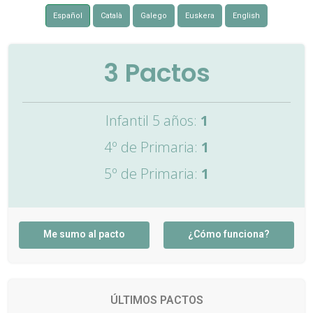
Español
Català
Galego
Euskera
English
3
Pactos
Infantil 5 años:
1
4º de Primaria:
1
5º de Primaria:
1
Me sumo al pacto
¿Cómo funciona?
ÚLTIMOS PACTOS