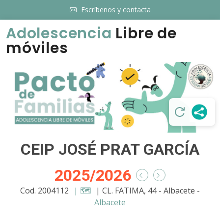
Escríbenos y contacta
Adolescencia
Libre de
móviles
CEIP JOSÉ PRAT GARCÍA
2025/2026
Cod. 2004112
| 🗺️
| CL. FATIMA, 44 - Albacete -
Albacete