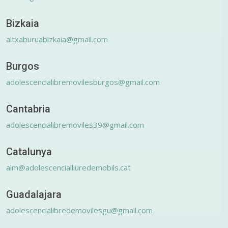
Bizkaia
altxaburuabizkaia@gmail.com
Burgos
adolescencialibremovilesburgos@gmail.com
Cantabria
adolescencialibremoviles39@gmail.com
Catalunya
alm@adolescencialliuredemobils.cat
Guadalajara
adolescencialibredemovilesgu@gmail.com