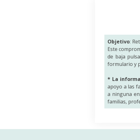
Objetivo
: Re
Este comprom
de baja puls
formulario y p
* La inform
apoyo a las f
a ninguna ent
familias, pro