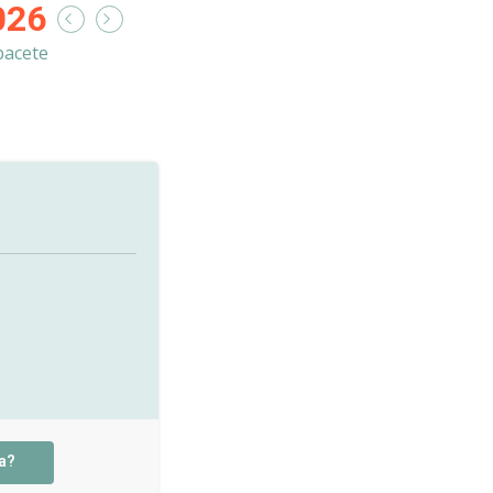
026
bacete
a?