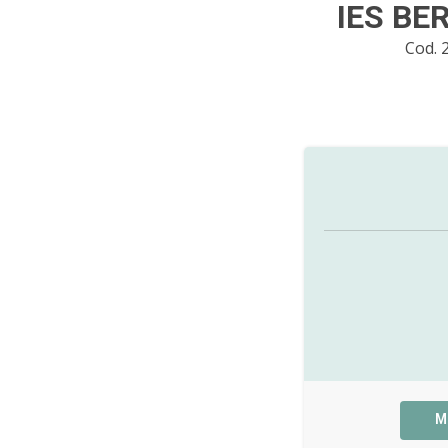
IES BE
Cod. 
M