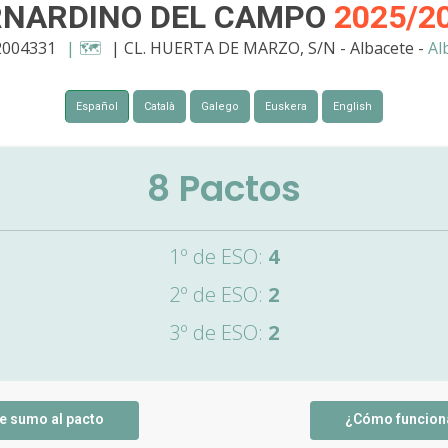
RNARDINO DEL CAMPO
2025/2
2004331
| 🗺️
| CL. HUERTA DE MARZO, S/N - Albacete -
Al
Español
Català
Galego
Euskera
English
8
Pactos
1º de ESO:
4
2º de ESO:
2
3º de ESO:
2
e sumo al pacto
¿Cómo funcion