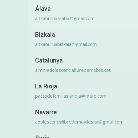
Álava
altxaburuaaraba@gmail.com
Bizkaia
altxaburuabizkaia@gmail.com
Catalunya
alm@adolescencialliuredemobils.cat
La Rioja
pactodefamiliaslarioja@mailo.com
Navarra
adolescencialibredemovilesna@gmail.com
Soria