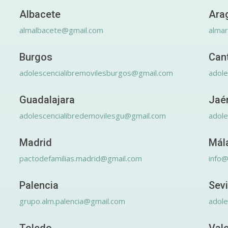
Albacete
Ara
almalbacete@gmail.com
alma
Burgos
Can
adolescencialibremovilesburgos@gmail.com
adole
Guadalajara
Jaé
adolescencialibredemovilesgu@gmail.com
adole
Madrid
Mál
pactodefamilias.madrid@gmail.com
info@
Palencia
Sevi
grupo.alm.palencia@gmail.com
adole
Toledo
Val