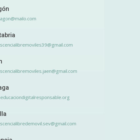
gón
ragon@mailo.com
tabria
scencialibremoviles39@gmail.com
n
scencialibremoviles.jaen@gmail.com
aga
educaciondigitalresponsable.org
lla
scencialibredemovil.sev@gmail.com
encia