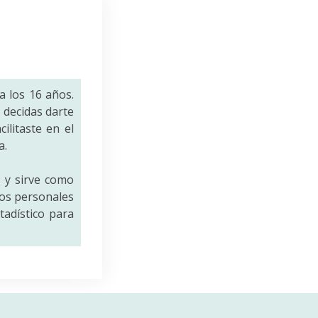
a los 16 años.
decidas darte
ilitaste en el
a.
a
y sirve como
tos personales
tadístico para