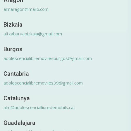
Aragón
almaragon@mailo.com
Bizkaia
altxaburuabizkaia@gmail.com
Burgos
adolescencialibremovilesburgos@gmail.com
Cantabria
adolescencialibremoviles39@gmail.com
Catalunya
alm@adolescencialliuredemobils.cat
Guadalajara