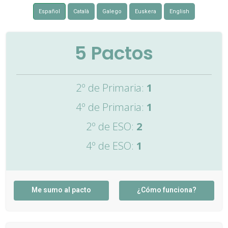
Español
Català
Galego
Euskera
English
5
Pactos
2º de Primaria:
1
4º de Primaria:
1
2º de ESO:
2
4º de ESO:
1
Me sumo al pacto
¿Cómo funciona?