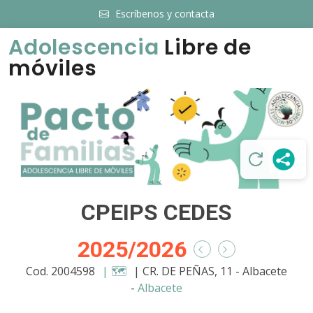
Escríbenos y contacta
Adolescencia
Libre de
móviles
CPEIPS CEDES
2025/2026
Cod. 2004598
| 🗺️
| CR. DE PEÑAS, 11 - Albacete
-
Albacete