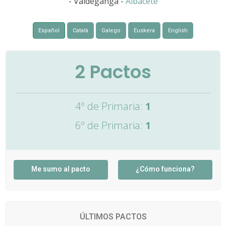
- Valdeganga -
Albacete
Español
Català
Galego
Euskera
English
2
Pactos
4º de Primaria:
1
6º de Primaria:
1
Me sumo al pacto
¿Cómo funciona?
ÚLTIMOS PACTOS