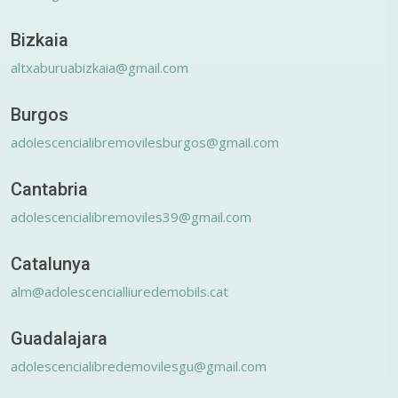
Bizkaia
altxaburuabizkaia@gmail.com
Burgos
adolescencialibremovilesburgos@gmail.com
Cantabria
adolescencialibremoviles39@gmail.com
Catalunya
alm@adolescencialliuredemobils.cat
Guadalajara
adolescencialibredemovilesgu@gmail.com