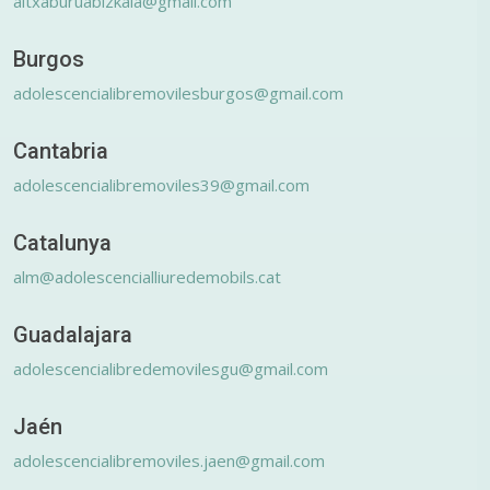
altxaburuabizkaia@gmail.com
Burgos
adolescencialibremovilesburgos@gmail.com
Cantabria
adolescencialibremoviles39@gmail.com
Catalunya
alm@adolescencialliuredemobils.cat
Guadalajara
adolescencialibredemovilesgu@gmail.com
Jaén
adolescencialibremoviles.jaen@gmail.com