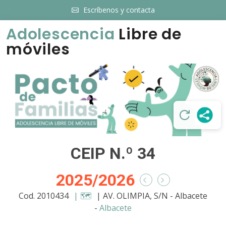
Escríbenos y contacta
Adolescencia
Libre de
móviles
CEIP N.º 34
2025/2026
Cod. 2010434
| 🗺️
| AV. OLIMPIA, S/N - Albacete
-
Albacete