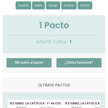
Español
Català
Galego
Euskera
English
1
Pacto
Infantil 3 años:
1
Me sumo al pacto
¿Cómo funciona?
ÚLTIMOS PACTOS
IES ISABEL LA CATOLICA · 1º de ESO
IES ISABEL LA CATOLICA · 1º 
Madrid
Madrid
hace 29min
hace 43m