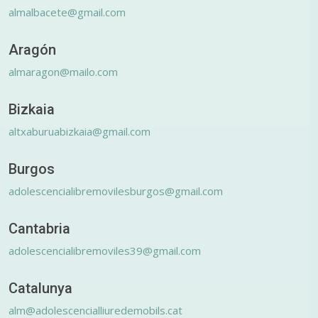
almalbacete@gmail.com
Aragón
almaragon@mailo.com
Bizkaia
altxaburuabizkaia@gmail.com
Burgos
adolescencialibremovilesburgos@gmail.com
Cantabria
adolescencialibremoviles39@gmail.com
Catalunya
alm@adolescencialliuredemobils.cat