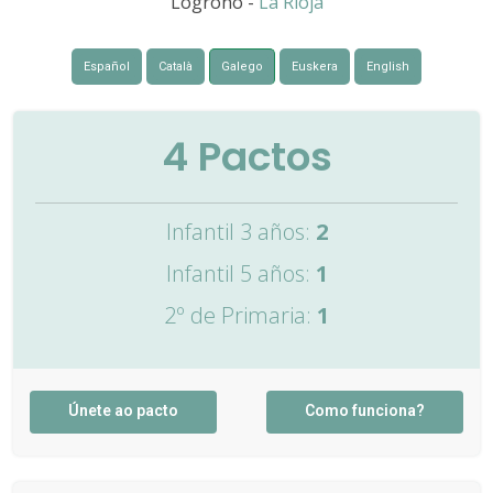
Logroño -
La Rioja
Español
Català
Galego
Euskera
English
4
Pactos
Infantil 3 años:
2
Infantil 5 años:
1
2º de Primaria:
1
Únete ao pacto
Como funciona?