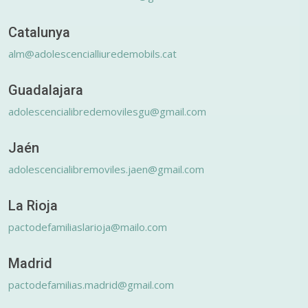
Catalunya
alm@adolescencialliuredemobils.cat
Guadalajara
adolescencialibredemovilesgu@gmail.com
Jaén
adolescencialibremoviles.jaen@gmail.com
La Rioja
pactodefamiliaslarioja@mailo.com
Madrid
pactodefamilias.madrid@gmail.com