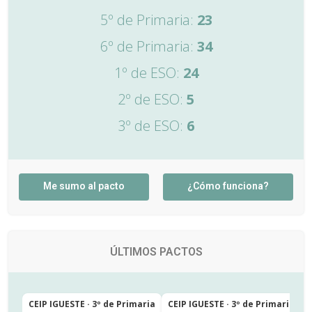
5º de Primaria:
23
6º de Primaria:
34
1º de ESO:
24
2º de ESO:
5
3º de ESO:
6
Me sumo al pacto
¿Cómo funciona?
ÚLTIMOS PACTOS
CEIP IGUESTE · 3º de Primaria
CEIP IGUESTE · 3º de Primaria
C