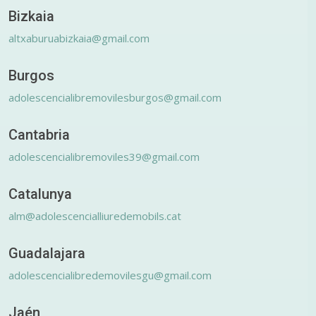
Bizkaia
altxaburuabizkaia@gmail.com
Burgos
adolescencialibremovilesburgos@gmail.com
Cantabria
adolescencialibremoviles39@gmail.com
Catalunya
alm@adolescencialliuredemobils.cat
Guadalajara
adolescencialibredemovilesgu@gmail.com
Jaén